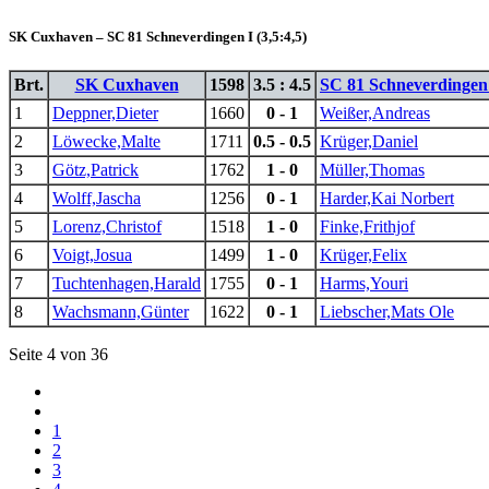
SK Cuxhaven – SC 81 Schneverdingen I (3,5:4,5)
Brt.
SK Cuxhaven
1598
3.5 : 4.5
SC 81 Schneverdingen
1
Deppner,Dieter
1660
0 - 1
Weißer,Andreas
2
Löwecke,Malte
1711
0.5 - 0.5
Krüger,Daniel
3
Götz,Patrick
1762
1 - 0
Müller,Thomas
4
Wolff,Jascha
1256
0 - 1
Harder,Kai Norbert
5
Lorenz,Christof
1518
1 - 0
Finke,Frithjof
6
Voigt,Josua
1499
1 - 0
Krüger,Felix
7
Tuchtenhagen,Harald
1755
0 - 1
Harms,Youri
8
Wachsmann,Günter
1622
0 - 1
Liebscher,Mats Ole
Seite 4 von 36
1
2
3