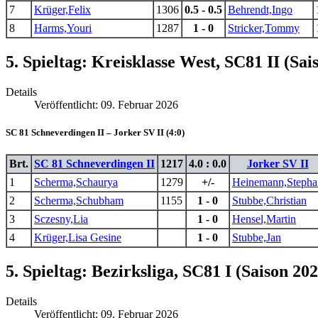
7
Krüger,Felix
1306
0.5 - 0.5
Behrendt,Ingo
8
Harms,Youri
1287
1 - 0
Stricker,Tommy
5. Spieltag: Kreisklasse West, SC81 II (Sai
Details
Veröffentlicht: 09. Februar 2026
SC 81 Schneverdingen II – Jorker SV II (4:0)
Brt.
SC 81 Schneverdingen II
1217
4.0 : 0.0
Jorker SV II
1
Scherma,Schaurya
1279
+/-
Heinemann,Stepha
2
Scherma,Schubham
1155
1 - 0
Stubbe,Christian
3
Sczesny,Lia
1 - 0
Hensel,Martin
4
Krüger,Lisa Gesine
1 - 0
Stubbe,Jan
5. Spieltag: Bezirksliga, SC81 I (Saison 20
Details
Veröffentlicht: 09. Februar 2026