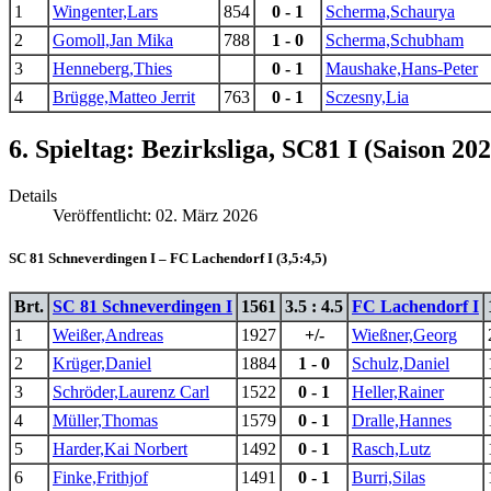
1
Wingenter,Lars
854
0 - 1
Scherma,Schaurya
2
Gomoll,Jan Mika
788
1 - 0
Scherma,Schubham
3
Henneberg,Thies
0 - 1
Maushake,Hans-Peter
4
Brügge,Matteo Jerrit
763
0 - 1
Sczesny,Lia
6. Spieltag: Bezirksliga, SC81 I (Saison 20
Details
Veröffentlicht: 02. März 2026
SC 81 Schneverdingen I – FC Lachendorf I (3,5:4,5)
Brt.
SC 81 Schneverdingen I
1561
3.5 : 4.5
FC Lachendorf I
1
Weißer,Andreas
1927
+/-
Wießner,Georg
2
Krüger,Daniel
1884
1 - 0
Schulz,Daniel
3
Schröder,Laurenz Carl
1522
0 - 1
Heller,Rainer
4
Müller,Thomas
1579
0 - 1
Dralle,Hannes
5
Harder,Kai Norbert
1492
0 - 1
Rasch,Lutz
6
Finke,Frithjof
1491
0 - 1
Burri,Silas