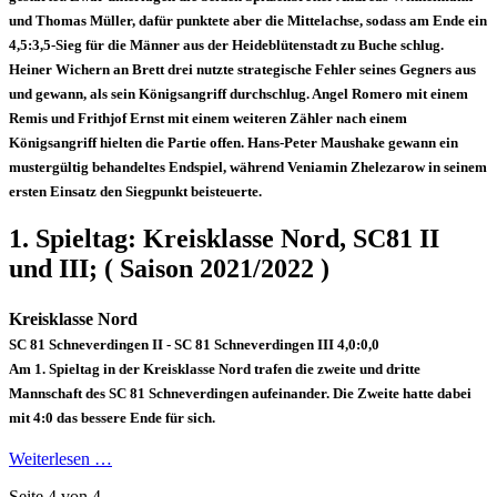
und Thomas Müller, dafür punktete aber die Mittelachse, sodass am Ende ein
4,5:3,5-Sieg für die Männer aus der Heideblütenstadt zu Buche schlug.
Heiner Wichern an Brett drei nutzte strategische Fehler seines Gegners aus
und gewann, als sein Königsangriff durchschlug. Angel Romero mit einem
Remis und Frithjof Ernst mit einem weiteren Zähler nach einem
Königsangriff hielten die Partie offen. Hans-Peter Maushake gewann ein
mustergültig behandeltes Endspiel, während Veniamin Zhelezarow in seinem
ersten Einsatz den Siegpunkt beisteuerte.
1. Spieltag: Kreisklasse Nord, SC81 II
und III; ( Saison 2021/2022 )
Kreisklasse Nord
SC 81 Schneverdingen II - SC 81 Schneverdingen III 4,0:0,0
Am 1. Spieltag in der
Kreisklasse Nord
trafen die zweite und dritte
Mannschaft des SC 81 Schneverdingen aufeinander
.
Die Zweite hatte dabei
mit 4:0 das bessere Ende für sich.
Weiterlesen …
Seite 4 von 4